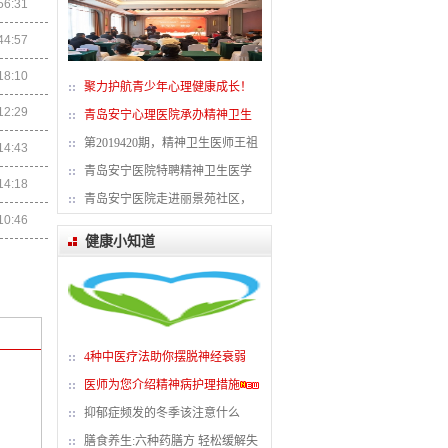
56:31
刘国新——副主任医师
44:57
特色：
刘国新，青岛
18:10
聚力护航青少年心理健康成长！
12:29
青岛青少年心理咨询中心
青岛安宁心理医院承办精神卫生
发展论坛在青岛正阳心理
第2019420期，精神卫生医师王祖
14:43
承教授来院会诊圆满结
青岛安宁医院特聘精神卫生医学
青岛安宁医院被指定为青
14:18
特色：
青岛安宁医院
医师王祖承为医院客座教
青岛安宁医院走进丽景苑社区，
10:46
为社区缓刑人员开展心理
健康小知道
青岛安宁医院
特色：
医院概况 青
4种中医疗法助你摆脱神经衰弱
医师为您介绍精神病护理措施
抑郁症频发的冬季该注意什么
膳食养生:六种药膳方 轻松缓解失