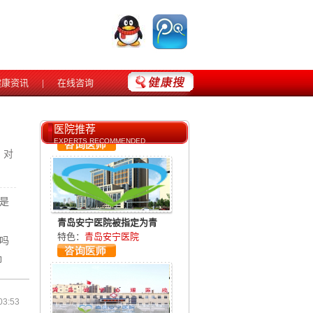
健康资讯
|
在线咨询
刘国新——副主任医师
特色：
刘国新，青岛
医院推荐
EXPERTS RECOMMENDED
：对
是
青岛安宁医院被指定为青
特色：
青岛安宁医院
吗
抑
心理咨询师
03:53