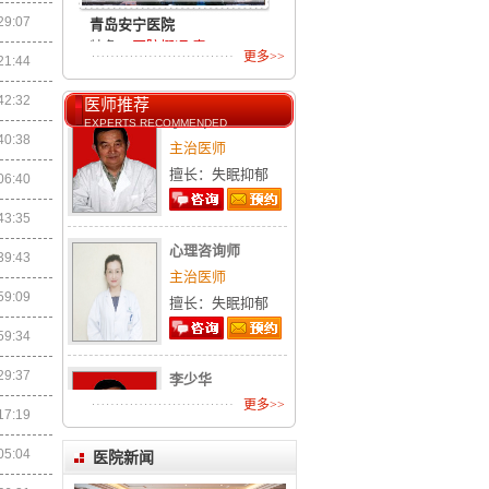
青岛安宁医院
主治医师
29:07
特色：
医院概况 青
擅长：失眠抑郁
更多>>
21:44
42:32
医师推荐
李少华
EXPERTS RECOMMENDED
主治医师
40:38
擅长：失眠抑郁
青岛失眠抑郁康复中心
06:40
特色：
青岛失眠抑郁
43:35
心理咨询师
39:43
主治医师
擅长：失眠抑郁
59:09
青岛第九人民医院
59:34
特色：
摘要: 青岛市
李少华
29:37
主治医师
更多>>
17:19
擅长：失眠抑郁
05:04
医院新闻