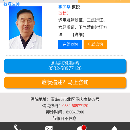
我院医师
李少华
教授
擅长：
运用脏腑辨证、三焦辨证、
六经辨证、卫气营血辨证方
法……
【详细】
在线咨询
电话咨询
点击拨打健康热线
0532-58977120
症状描述？马上咨询
医院地址：青岛市市北区重庆南路69号
咨询热线：
0532-58977120
接诊时间：8:00-17:00
节假日不休息