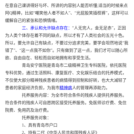
在意自己课讲得好与坏、所讲的内容别人能否听懂;适当的时候来点
阿Q精神，比如“嘲笑他人者不如人”、“光屁股笑插杈裤”，这样可以
缓解自己的紧张和恐惧情绪。
三、承认和允许缺点存在：
“人无完人，金无足赤”，正因
为人类个体存在着不同的缺点，所以才有了人类社会的五光十色。
所以，要允许自己有缺点，不要过分追求完美，要学会坦然地说“我
错了”、“这一点我不如你”。只有做到了这一点，我们才可以随心所
欲、自由自在、轻松而自如地拥有和享受生活。
青岛安宁医院是青岛市二级精神卫生专科医院，依托医院
专科优势，通过生活照料、康复医疗、文化娱乐结合的托养模式，
不仅使大部分精神残疾患者的病情得到控制和好转，也大大减轻了
患者的家庭经济负担，为我市
精神病
人的管理再添助力。
托养服务内容：为全市符合条件的残疾人提供托养服务。
符合条件的残疾人可自愿跨区接受托养服务。免医师诊疗费、免住
院费、免用药及治疗费。
托养服务对象：
1、具有青岛市户口
2、持有二代《中华人民共和国残疾人证》