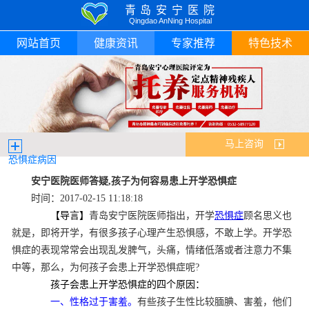
青岛安宁医院
Qingdao AnNing Hospital
网站首页
健康资讯
专家推荐
特色技术
马上咨询
恐惧症病因
安宁医院医师答疑,孩子为何容易患上开学恐惧症
时间：2017-02-15 11:18:18
【导言】
青岛安宁医院医师指出，开学
恐惧症
顾名思义也
就是，即将开学，有很多孩子心理产生恐惧感，不敢上学。开学恐
惧症的表现常常会出现乱发脾气，头痛，情绪低落或者注意力不集
中等，那么，为何孩子会患上开学恐惧症呢?
孩子会患上开学恐惧症的四个原因：
一、性格过于害羞。
有些孩子生性比较腼腆、害羞，他们