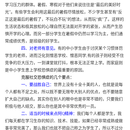
学习压力的群体。暑假、寒假对于他们来说往往是“最后的美好时
光”。有些学生会利用这最后的暑假尽情放松，不少学生甚至有“反
正这是最后的暑假了，不玩白不玩”的想法，从而玩“疯”了。这样的
生活状态和极其放松的心理自然无法面对开学的紧张，从而产生恐
惧开学的心理。而另一部分学生在暑假中仍然以学习为主，他们通
常成绩优秀，是班级的好学生。
四、对老师有意见。
有的中小学生由于讨厌某个习惯体罚
学生的老师，进而泛化到憎恶学校、憎恶同学;有的孩子则经受不住
竞争的巨大压力，一到课堂就打抖，根本无法正常上学。而家庭则
是中小学生患上学校恐惧症的最重要的原因。
克服社交恐惧症的几个要点：
一、要战胜自己：
世界上没有十全十美的人，也就是说每
个人都有不足之处，所以既不要无限夸大别人的优点，也不要随意
扩大自己的缺点。其实你在别人的眼中也是非常不错的，只要我们
积极与他人结交，那么你也是其中非常优秀的一员。
二、适当的时候来点阿Q精神：
我们每个人都是学生，我
们每天都在学习生存的知识、技术、技能，如果已经非常成熟或做
事非常完美了，那么我们也就不把自己称之为学生了，所以不过分