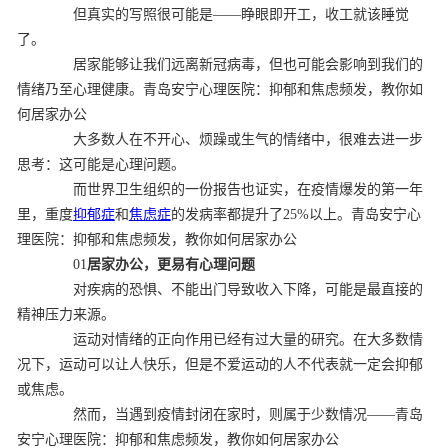
但真实的写照很可能是——睁眼即开工，收工就该睡觉
了。
居家能够让我们远离新冠病毒，但也可能会影响到我们的
情绪乃至心理健康。青岛安宁心理医院：抑郁和焦虑频发，教你如
何居家办公
大多数人在不开心、烦躁或生气的情绪中，很难去进一步
思考：这可能是心理问题。
而世界卫生组织的一份报告也证实，在疫情爆发的第一年
里，重度
抑郁症
和
焦虑症
的发病率都提升了25%以上。青岛安宁心
理医院：抑郁和焦虑频发，教你如何居家办公
01
居家办公，更易有心理问题
对疾病的恐惧、不能出门导致收入下降，可能是最直接的
精神压力来源。
运动对情绪的正向作用已经有过大量的研究。在大多数情
况下，运动可以让人快乐，但是不爱运动的人不代表就一定会抑郁
或焦虑。
然而，当遇到疫情封闭在家时，则属于少数情况——青岛
安宁心理医院：抑郁和焦虑频发，教你如何居家办公