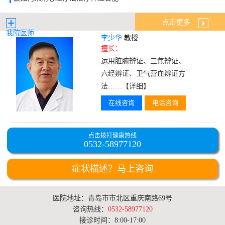
点击更多
我院医师
李少华
教授
擅长：
运用脏腑辨证、三焦辨证、
六经辨证、卫气营血辨证方
法……
【详细】
在线咨询
电话咨询
点击拨打健康热线
0532-58977120
症状描述？马上咨询
医院地址：青岛市市北区重庆南路69号
咨询热线：
0532-58977120
接诊时间：8:00-17:00