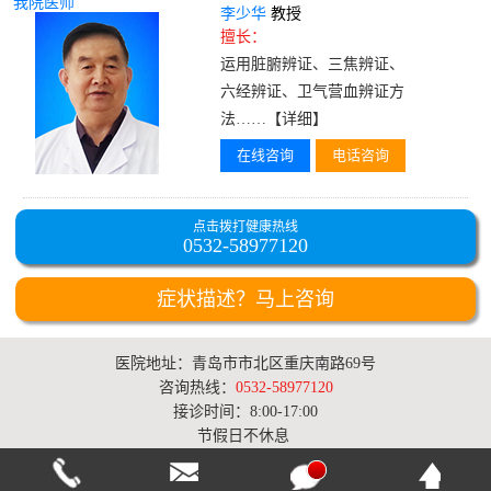
我院医师
李少华
教授
擅长：
运用脏腑辨证、三焦辨证、
六经辨证、卫气营血辨证方
法……
【详细】
在线咨询
电话咨询
点击拨打健康热线
0532-58977120
症状描述？马上咨询
医院地址：青岛市市北区重庆南路69号
咨询热线：
0532-58977120
接诊时间：8:00-17:00
节假日不休息