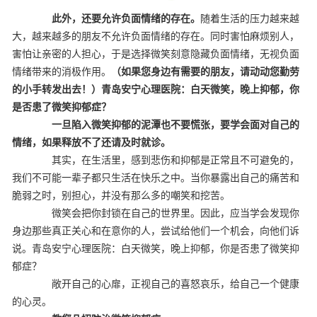
此外，还要允许负面情绪的存在。
随着生活的压力越来越
大，越来越多的朋友不允许负面情绪的存在。同时害怕麻烦别人，
害怕让亲密的人担心，于是选择微笑刻意隐藏负面情绪，无视负面
情绪带来的消极作用。
（
如果您身边有需要的朋友，请动动您勤劳
的小手转发出去！
）
青岛安宁心理医院：白天微笑，晚上抑郁，你
是否患了微笑抑郁症？
一旦陷入微笑抑郁的泥潭也不要慌张，要学会面对自己的
情绪，如果释放不了还请及时就诊。
其实，在生活里，感到悲伤和抑郁是正常且不可避免的，
我们不可能一辈子都只生活在快乐之中。当你暴露出自己的痛苦和
脆弱之时，别担心，并没有那么多的嘲笑和挖苦。
微笑会把你封锁在自己的世界里。因此，应当学会发现你
身边那些真正关心和在意你的人，尝试给他们一个机会，向他们诉
说。青岛安宁心理医院：白天微笑，晚上抑郁，你是否患了微笑抑
郁症？
敞开自己的心扉，正视自己的喜怒哀乐，给自己一个健康
的心灵。