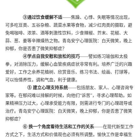
③通过饮食缓解不适
——焦躁、心悸、失眠等情况出现，
可多吃豆类、五谷杂粮、蔬菜水果等食物，减少红肉类的摄取，避
免喝咖啡、浓茶、酒等刺激性饮料，少食辣椒、芥末、花椒、大
蒜、葱、姜等辛辣燥热之物。青岛安宁心理医院：白天微笑，晚上
抑郁，你是否患了微笑抑郁症？
④学点自我安慰和放松的技巧
——譬如练习瑜伽和太极
拳，对消除压力，缓解心血管疾病症状非常有利。培养广泛的兴趣
爱好，工作之余养花植树、欣赏音乐、练习书法、绘画、打球等，
可以怡情养性，调和气血，利于健康。
⑤ 建立心理支持系统
——包括朋友、家人、心理咨询专
家等。在郁闷难以排解的时候，向他们“诉苦”，寻求心理帮助。如
果精神压力过大，心理承受能力有限，则需进行专门的心理疏导或
治疗。青岛安宁心理医院：白天微笑，晚上抑郁，你是否患了微笑
抑郁症？
⑥ 换一个角度看待生活和工作的关系
——在现代新型工作
方式之下，生活方式和价值观也必须有所调整。愉快工作是幸福生